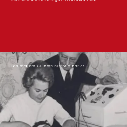
Läs mer om Guinots historia
här >>