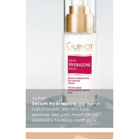
nyhet!
Serum Hydrazone
optimerar
fuktillförseln där din hud
behöver det som mest! En ny
innovativ formula möjliggör...