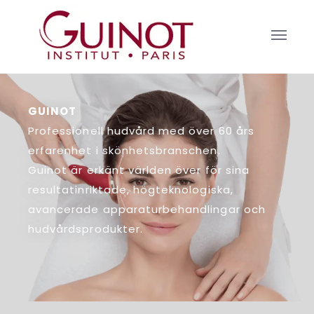
GUINOT
Professionell hudvård med över 60 års
erfarenhet i skönhetsbranschen.
Guinot är erkänt världen över för sina
resultatinriktade, högteknologiska,
avancerade apparaturbehandlingar och
hudvårdsprodukter.