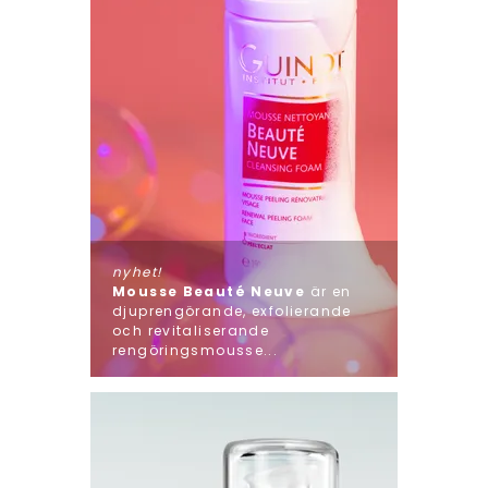
nyhet!
Mousse Beauté Neuve
är en
djuprengörande, exfolierande
och revitaliserande
rengöringsmousse...