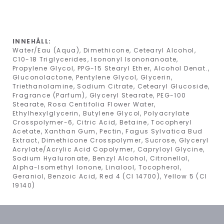
INNEHÅLL:
Water/Eau (Aqua), Dimethicone, Cetearyl Alcohol,
C10-18 Triglycerides, Isononyl Isononanoate,
Propylene Glycol, PPG-15 Stearyl Ether, Alcohol Denat.,
Gluconolactone, Pentylene Glycol, Glycerin,
Triethanolamine, Sodium Citrate, Cetearyl Glucoside,
Fragrance (Parfum), Glyceryl Stearate, PEG-100
Stearate, Rosa Centifolia Flower Water,
Ethylhexylglycerin, Butylene Glycol, Polyacrylate
Crosspolymer-6, Citric Acid, Betaine, Tocopheryl
Acetate, Xanthan Gum, Pectin, Fagus Sylvatica Bud
Extract, Dimethicone Crosspolymer, Sucrose, Glyceryl
Acrylate/Acrylic Acid Copolymer, Capryloyl Glycine,
Sodium Hyaluronate, Benzyl Alcohol, Citronellol,
Alpha-Isomethyl Ionone, Linalool, Tocopherol,
Geraniol, Benzoic Acid, Red 4 (CI 14700), Yellow 5 (CI
19140)