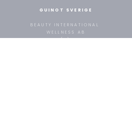
GUINOT SVERIGE
BEAUTY INTERNATIONAL
WELLNESS AB
TEL: +46 (8) 718 31 10
ÖPPETTIDER: mån-fre 9:30 - 15:00
FÖR HUDTERAPEUTER
UTBILDNINGAR
KONTAKA OSS
MAILA OSS
OM OSS
HEM
PRODUKTER