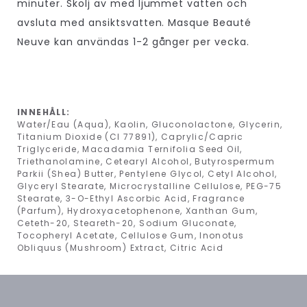
minuter. Skölj av med ljummet vatten och
avsluta med ansiktsvatten. Masque Beauté
Neuve kan användas 1-2 gånger per vecka.
INNEHÅLL:
Water/Eau (Aqua), Kaolin, Gluconolactone, Glycerin,
Titanium Dioxide (CI 77891), Caprylic/Capric
Triglyceride, Macadamia Ternifolia Seed Oil,
Triethanolamine, Cetearyl Alcohol, Butyrospermum
Parkii (Shea) Butter, Pentylene Glycol, Cetyl Alcohol,
Glyceryl Stearate, Microcrystalline Cellulose, PEG-75
Stearate, 3-O-Ethyl Ascorbic Acid, Fragrance
(Parfum), Hydroxyacetophenone, Xanthan Gum,
Ceteth-20, Steareth-20, Sodium Gluconate,
Tocopheryl Acetate, Cellulose Gum, Inonotus
Obliquus (Mushroom) Extract, Citric Acid