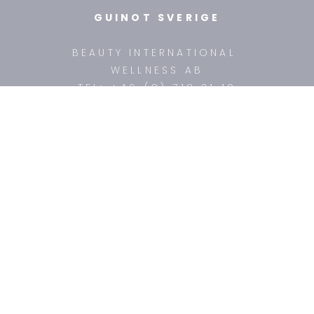
GUINOT SVERIGE
BEAUTY INTERNATIONAL
WELLNESS AB
TEL: +46 (8) 718 31 10
ÖPPETTIDER: mån-fre 9:30 - 15:00
FÖR HUDTERAPEUTER
UTBILDNINGAR
KONTAKA OSS
MAILA OSS
OM OSS
HEM
PRODUKTER