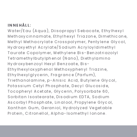
INNEHÅLL:
Water/Eau (Aqua), Diisopropyl Sebacate, Ethylhexyl
Methoxycinnamate, Ethylhexyl Triazone, Dimethicone,
Methyl Methacrylate Crosspolymer, Pentylene Glycol,
Hydroxyethyl Acrylate/Sodium Acryloyldimethyl
Taurate Copolymer, Methylene Bis-Benzotriazolyl
Tetramethylbutylphenol (Nano), Diethylamino
Hydroxybenzoyl Hexyl Benzoate, Bis-
Ethylhexyloxyphenol Methoxyphenyl Triazine,
Ethylhexylglycerin, Fragrance (Parfum),
Triethanolamine, p-Anisic Acid, Butylene Glycol,
Potassium Cetyl Phosphate, Decyl Glucoside,
Tocopheryl Acetate, Glycerin, Polysorbate 60,
Sorbitan Isostearate, Disodium EDTA, Sodium
Ascorbyl Phosphate, Linalool, Propylene Glycol,
Xanthan Gum, Geraniol, Hydrolyzed Vegetable
Protein, Citronellol, Alpha-Isomethyl Ionone.