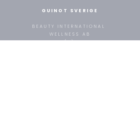
GUINOT SVERIGE
BEAUTY INTERNATIONAL
WELLNESS AB
TEL: +46 (8) 718 31 10
ÖPPETTIDER: mån-fre 9:30 - 15:00
FÖR HUDTERAPEUTER
UTBILDNINGAR
KONTAKA OSS
MAILA OSS
OM OSS
HEM
PRODUKTER