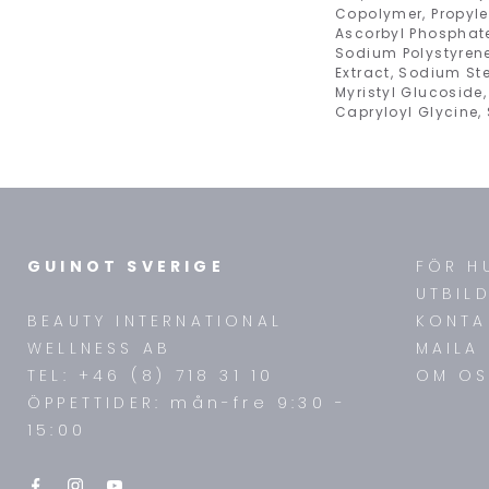
Copolymer, Propyle
Ascorbyl Phosphate
Sodium Polystyrene
Extract, Sodium Ste
Myristyl Glucoside,
Capryloyl Glycine
GUINOT SVERIGE
FÖR H
UTBIL
BEAUTY INTERNATIONAL
KONTA
WELLNESS AB
MAILA
TEL: +46 (8) 718 31 10
OM OS
ÖPPETTIDER: mån-fre 9:30 -
15:00