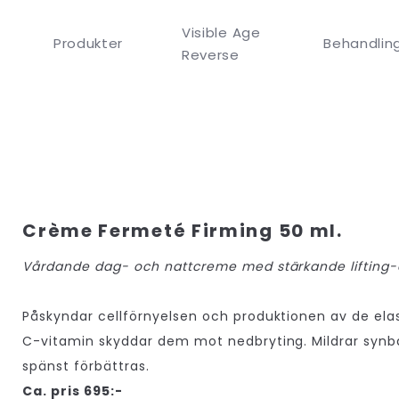
Visible Age
Produkter
Behandlin
Reverse
Crème Fermeté Firming 50 ml.
Vårdande dag- och nattcreme med stärkande lifting-
Påskyndar cellförnyelsen och produktionen av de elas
C-vitamin skyddar dem mot nedbryting. Mildrar synba
spänst förbättras.
Ca. pris 695:-