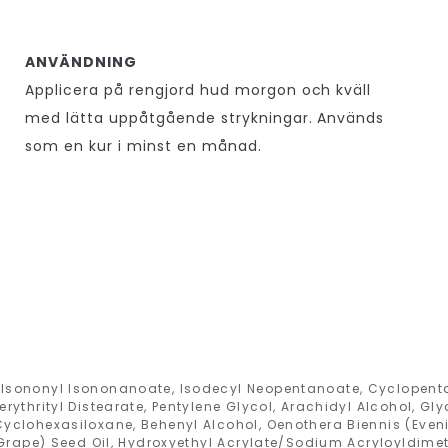
ANVÄNDNING
Applicera på rengjord hud morgon och kväll
med lätta uppåtgående strykningar. Används
som en kur i minst en månad.
 Isononyl Isononanoate, Isodecyl Neopentanoate, Cyclopent
erythrityl Distearate, Pentylene Glycol, Arachidyl Alcohol, Gly
Cyclohexasiloxane, Behenyl Alcohol, Oenothera Biennis (Eveni
 (Grape) Seed Oil, Hydroxyethyl Acrylate/Sodium Acryloyldime