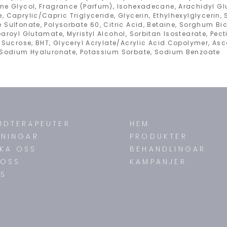
ne Glycol, Fragrance (Parfum), Isohexadecane, Arachidyl G
, Caprylic/Capric Triglyceride, Glycerin, Ethylhexylglycerin
 Sulfonate, Polysorbate 60, Citric Acid, Betaine, Sorghum Bi
aroyl Glutamate, Myristyl Alcohol, Sorbitan Isostearate, Pecti
 Sucrose, BHT, Glyceryl Acrylate/Acrylic Acid Copolymer, Asc
, Sodium Hyaluronate, Potassium Sorbate, Sodium Benzoate
UDTERAPEUTER
HEM
DNINGAR
PRODUKTER
KA OSS
BEHANDLINGAR
 OSS
KAMPANJER
S