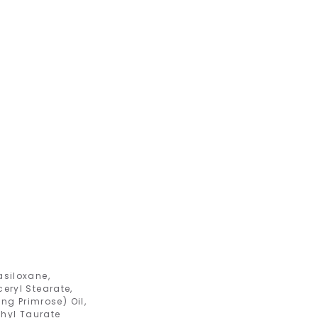
asiloxane,
ceryl Stearate,
ng Primrose) Oil,
thyl Taurate