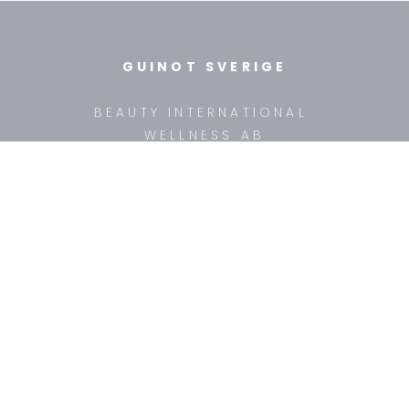
GUINOT SVERIGE
BEAUTY INTERNATIONAL
WELLNESS AB
TEL: +46 (8) 718 31 10
ÖPPETTIDER: mån-fre 9:30 - 15:00
FÖR HUDTERAPEUTER
UTBILDNINGAR
KONTAKA OSS
MAILA OSS
OM OSS