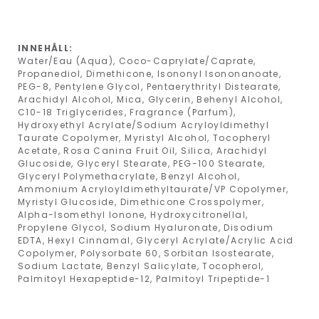
INNEHÅLL:
Water/Eau (Aqua), Coco-Caprylate/Caprate,
Propanediol, Dimethicone, Isononyl Isononanoate,
PEG-8, Pentylene Glycol, Pentaerythrityl Distearate,
Arachidyl Alcohol, Mica, Glycerin, Behenyl Alcohol,
C10-18 Triglycerides, Fragrance (Parfum),
Hydroxyethyl Acrylate/Sodium Acryloyldimethyl
Taurate Copolymer, Myristyl Alcohol, Tocopheryl
Acetate, Rosa Canina Fruit Oil, Silica, Arachidyl
Glucoside, Glyceryl Stearate, PEG-100 Stearate,
Glyceryl Polymethacrylate, Benzyl Alcohol,
Ammonium Acryloyldimethyltaurate/VP Copolymer,
Myristyl Glucoside, Dimethicone Crosspolymer,
Alpha-Isomethyl Ionone, Hydroxycitronellal,
Propylene Glycol, Sodium Hyaluronate, Disodium
EDTA, Hexyl Cinnamal, Glyceryl Acrylate/Acrylic Acid
Copolymer, Polysorbate 60, Sorbitan Isostearate,
Sodium Lactate, Benzyl Salicylate, Tocopherol,
Palmitoyl Hexapeptide-12, Palmitoyl Tripeptide-1