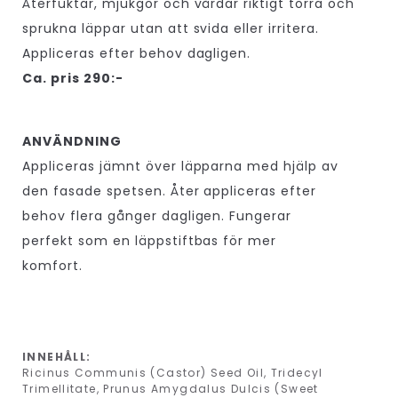
Återfuktar, mjukgör och vårdar riktigt torra och
sprukna läppar utan att svida eller irritera.
Appliceras efter behov dagligen.
Ca. pris 290:-
ANVÄNDNING
Appliceras jämnt över läpparna med hjälp av
den fasade spetsen. Åter appliceras efter
behov flera gånger dagligen. Fungerar
perfekt som en läppstiftbas för mer
komfort.
INNEHÅLL:
Ricinus Communis (Castor) Seed Oil, Tridecyl
Trimellitate, Prunus Amygdalus Dulcis (Sweet