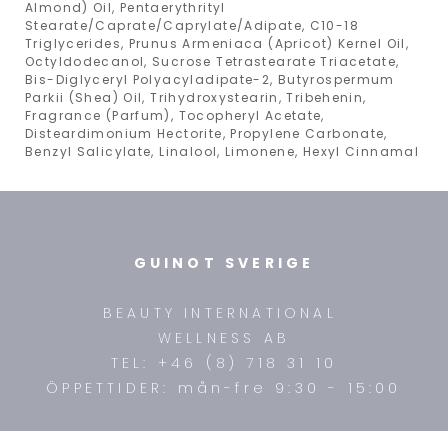
Almond) Oil, Pentaerythrityl
Stearate/Caprate/Caprylate/Adipate, C10-18
Triglycerides, Prunus Armeniaca (Apricot) Kernel Oil,
Octyldodecanol, Sucrose Tetrastearate Triacetate,
Bis-Diglyceryl Polyacyladipate-2, Butyrospermum
Parkii (Shea) Oil, Trihydroxystearin, Tribehenin,
Fragrance (Parfum), Tocopheryl Acetate,
Disteardimonium Hectorite, Propylene Carbonate,
Benzyl Salicylate, Linalool, Limonene, Hexyl Cinnamal
GUINOT SVERIGE
BEAUTY INTERNATIONAL
WELLNESS AB
TEL: +46 (8) 718 31 10
ÖPPETTIDER: mån-fre 9:30 - 15:00
FÖR HUDTERAPEUTER